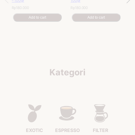
–
100gr
100gr
Rp
180.000
Rp
180.000
Ker
–
1
Add to cart
Add to cart
Rp
Kategori
EXOTIC
ESPRESSO
FILTER