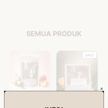
SEMUA PRODUK
P
SALE
R
O
D
U
C
T
O
N
S
Pocho Gallardo Gesha
Panama Collective
–
100gr
A
Rp
350.000
L
Alo Sulawesi Latimojong
–