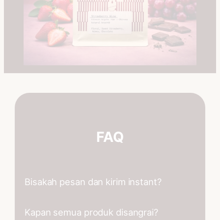
FAQ
Bisakah pesan dan kirim instant?
⁠Kapan semua produk disangrai?
Untuk kirim instan bisa, kalian bisa