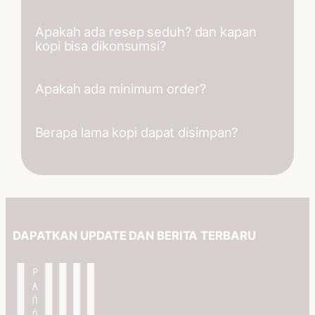
gunakan titik map untuk meng
aktifkan kurir instan
Apakah ada resep seduh? dan kapan
Semua produk disangarai dihari yang
kopi bisa dikonsumsi?
sama ketika order diterima
Apakah ada minimum order?
Kalian bisa temukan rekomendasi
seduh dan lama resting pada produk
deskripsi
Berapa lama kopi dapat disimpan?
Tidak ada, kalian dapat beli 1 produk
saja.
Diusahakan dikonsumsi dibawah 5
bulan setelah produk diterima,
simpan tempat sejuk
DAPATKAN UPDATE DAN BERITA TERBARU