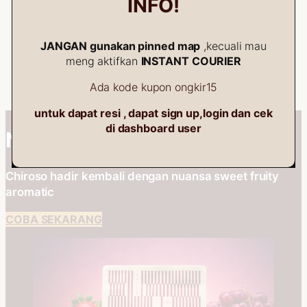
INFO!
100gr
E
Add to cart
Rp
75.000
Rp
68.000
JANGAN gunakan pinned map
,kecuali mau
Add to cart
meng aktifkan
INSTANT COURIER
Ada kode kupon ongkir15
untuk dapat resi , dapat sign up,login dan cek
di dashboard user
NEW RELEASE
Chiroso hadir kembali dengan nuansa sweet fruity
aromatic
COBA SEKARANG