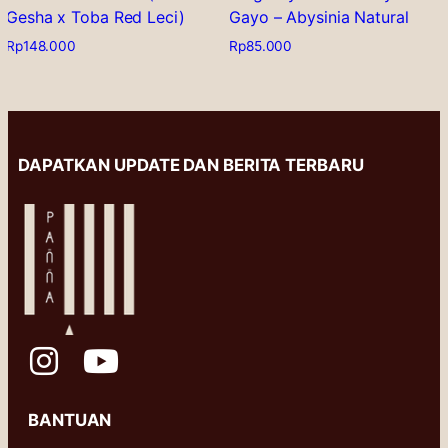
Gesha x Toba Red Leci)
Gayo – Abysinia Natural
Rp
148.000
Rp
85.000
This
This
product
product
has
has
multiple
multiple
variants.
variants.
DAPATKAN UPDATE DAN BERITA TERBARU
The
The
options
options
may
may
be
be
chosen
chosen
on
on
the
the
product
product
page
page
BANTUAN