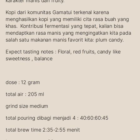
karakter manis dan fruity.
a
n
Kopi dari komunitas Gamatui terkenal karena
t
menghasilkan kopi yang memiliki cita rasa buah yang
i
khas. Kontribusi fermentasi yang tepat, kalian bisa
t
mendaptkan rasa manis yang mengingatkan kita pada
y
salah satu makanan manis favorit kita: plum candy.
Expect tasting notes : Floral, red fruits, candy like
sweetness , balance
dose : 12 gram
total air : 205 ml
grind size medium
total pouring dibagi menjadi 4 : 40:60:60:45
total brew time 2:35-2:55 menit