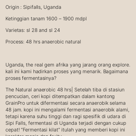
d
Origin : Sipifalls, Uganda
a
Ketinggian tanam 1600 – 1900 mdpl
N
a
Varietas: sl 28 and sl 24
t
u
Process: 48 hrs anaerobic natural
r
a
l
Uganda, the real gem afrika yang jarang orang explore.
A
kali ini kami hadirkan proses yang menarik. Bagaimana
n
proses fermentasinya?
a
e
The Natural anaerobic 48 hrs| Setelah tiba di stasiun
r
pencucian, ceri kopi ditempatkan dalam kantong
o
GrainPro untuk difermentasi secara anaerobik selama
b
48 jam. kopi ini mengalami fermentasi anaerobik alami,
i
tetapi karena suhu tinggi dan ragi spesifik di udara di
c
Sipi Falls, fermentasi di Uganda terjadi dengan cukup
q
cepat! “Fermentasi kilat” itulah yang memberi kopi ini
u