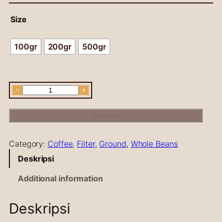
Size
100gr
200gr
500gr
C
−
+
a
n
Add to cart
d
y
Category:
Coffee
, 
Filter
, 
Ground
, 
Whole Beans
P
l
Deskripsi
u
m
Additional information
U
g
Deskripsi
a
n