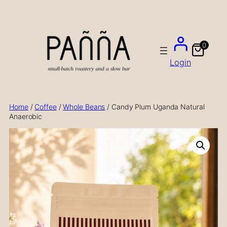
Skip
to
content
0
Login
Home
/
Coffee
/
Whole Beans
/ Candy Plum Uganda Natural
Anaerobic